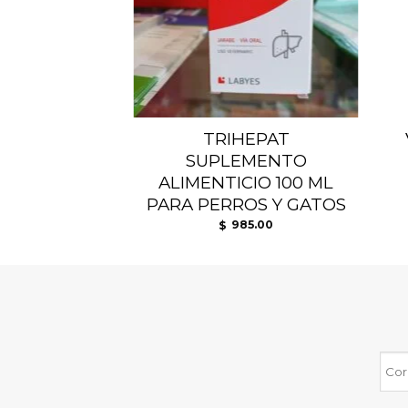
 TALCO X
TRIHEPAT
0GRS
SUPLEMENTO
ALIMENTICIO 100 ML
PARA PERROS Y GATOS
86.00
985.00
$