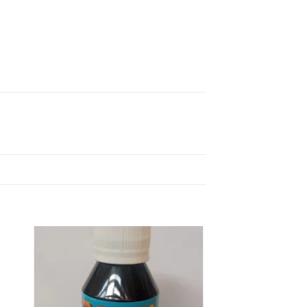
dir
Añadir
la
a la
sta
lista
e
de
eos
deseos