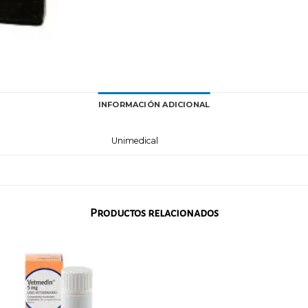
INFORMACIÓN ADICIONAL
Unimedical
Productos relacionados
Añadir
Aña
a la
a 
lista
li
de
d
deseos
des