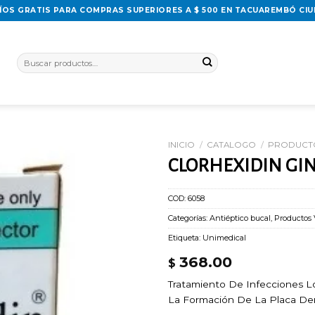
ÍOS GRATIS PARA COMPRAS SUPERIORES A $ 500 EN TACUAREMBÓ CI
Buscar
por:
INICIO
/
CATALOGO
/
PRODUCTO
CLORHEXIDIN GIN
Añadir
a la
lista
COD:
6058
de
Categorías:
Antiéptico bucal
,
Productos 
deseos
Etiqueta:
Unimedical
368.00
$
Tratamiento De Infecciones L
La Formación De La Placa Dent