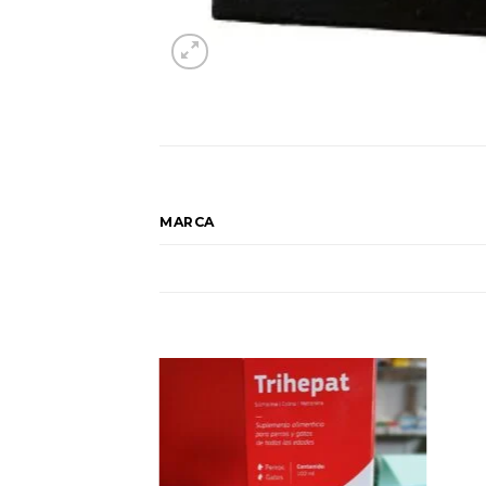
MARCA
Añadir
Añadir
a la
a la
lista
lista
de
de
deseos
deseos