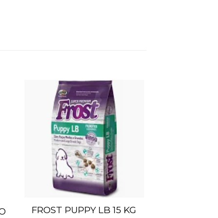
dir
Añadir
la
a la
sta
lista
e
de
eos
deseos
FROST PUPPY LB 15 KG
O