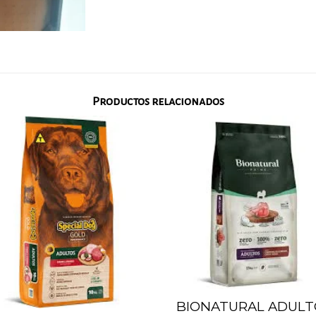
Productos relacionados
Añadir
Aña
a la
a 
lista
li
de
d
deseos
des
BIONATURAL ADULT