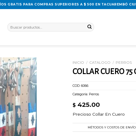
ÍOS GRATIS PARA COMPRAS SUPERIORES A $ 500 EN TACUAREMBÓ CI
Buscar
por:
INICIO
/
CATALOGO
/
PERROS
COLLAR CUERO 75
Añadir
a la
lista
COD:
6066
de
Categoría:
Perros
deseos
425.00
$
Precioso Collar En Cuero
MÉTODOS Y COSTOS DE ENVÍO