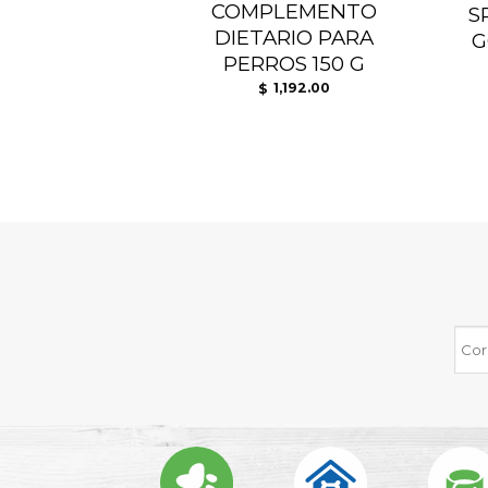
OMP
COMPLEMENTO
S
DIETARIO PARA
G
PERROS 150 G
516.00
1,192.00
$