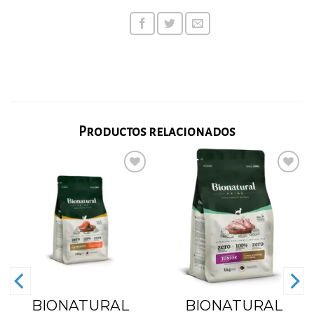
Productos relacionados
Añadir
Añadir
a la
a la
lista
lista
de
de
deseos
deseos
BIONATURAL
BIONATURAL