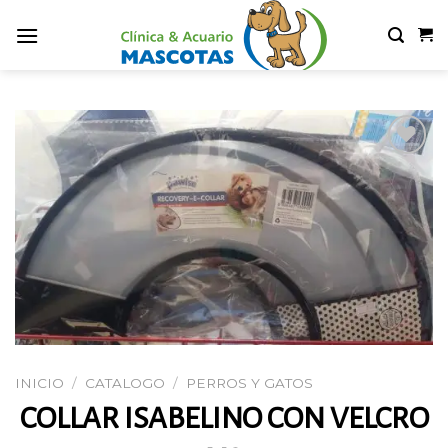
Skip
to
content
Añadir
a la
lista de
deseos
INICIO
/
CATALOGO
/
PERROS Y GATOS
COLLAR ISABELINO CON VELCRO