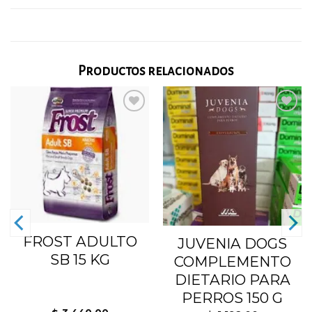
Productos relacionados
Añadir
Añadir
a la
a la
lista
lista
de
de
deseos
deseos
FROST ADULTO
JUVENIA DOGS
SB 15 KG
COMPLEMENTO
DIETARIO PARA
PERROS 150 G