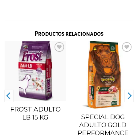
Productos relacionados
Añadir
Añadir
a la
a la
lista
lista
de
de
deseos
deseos
FROST ADULTO
SPECIAL DOG
LB 15 KG
ADULTO GOLD
PERFORMANCE