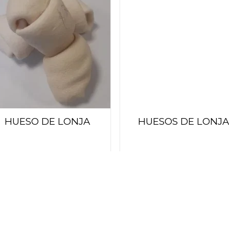
Añadir
Añ
a la
a
lista
l
de
deseos
de
HUESO DE LONJA
HUESOS DE LONJA
36.00
130.00
$
$
Añadir
Añ
a la
a
lista
l
de