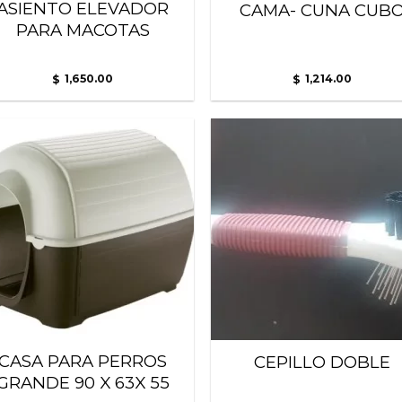
ASIENTO ELEVADOR
CAMA- CUNA CUB
PARA MACOTAS
1,650.00
1,214.00
$
$
Añadir
Añ
a la
a
lista
l
de
deseos
de
CASA PARA PERROS
CEPILLO DOBLE
GRANDE 90 X 63X 55