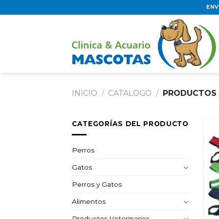
Skip
ENV
to
content
INICIO
/
CATALOGO
/
PRODUCTOS 
CATEGORÍAS DEL PRODUCTO
Perros
Gatos
Perros y Gatos
Alimentos
Productos Veterinarios