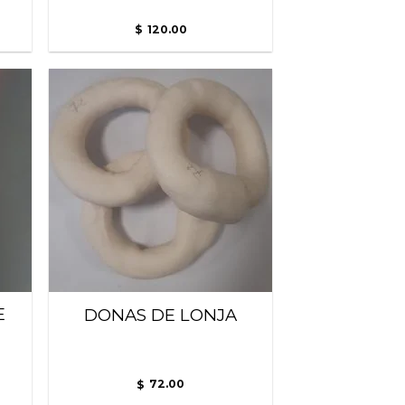
120.00
$
adir
Añadir
 la
a la
ista
lista
de
de
seos
deseos
E
DONAS DE LONJA
72.00
$