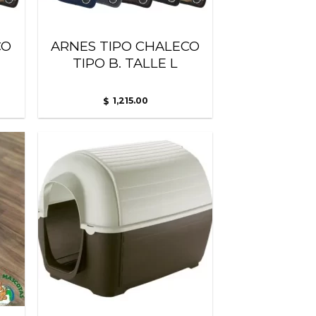
CO
ARNES TIPO CHALECO
TIPO B. TALLE L
1,215.00
$
adir
Añadir
 la
a la
ista
lista
de
de
seos
deseos