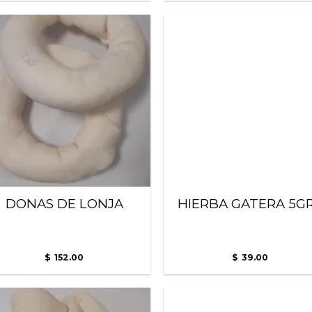
Añadir
Añ
a la
a
lista
l
de
deseos
de
DONAS DE LONJA
HIERBA GATERA 5G
152.00
39.00
$
$