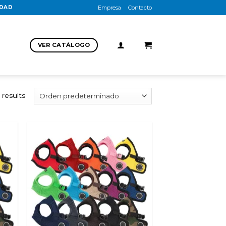
UDAD
Empresa
Contacto
VER CATÁLOGO
 results
adir
Añadir
 la
a la
ista
lista
de
de
seos
deseos