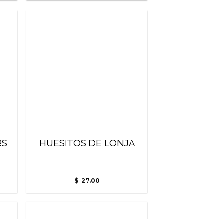
adir
Añadir
 la
a la
ista
lista
de
de
seos
deseos
RS
HUESITOS DE LONJA
27.00
$