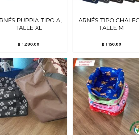
RNÉS PUPPIA TIPO A,
ARNÉS TIPO CHALE
TALLE XL
TALLE M
1,280.00
1,150.00
$
$
Añadir
Añ
a la
a
lista
l
de
deseos
de