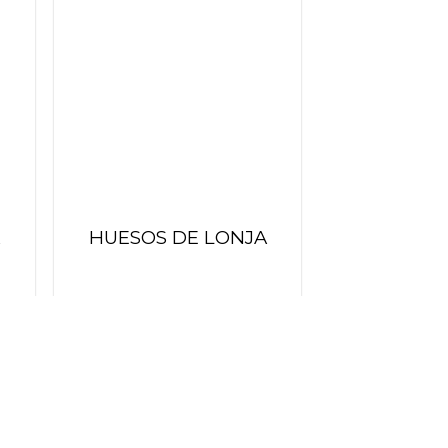
adir
Añadir
 la
a la
ista
lista
de
de
seos
deseos
HUESOS DE LONJA
40.00
$
adir
Añadir
 la
a la
ista
lista
de
de