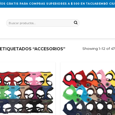
ÍOS GRATIS PARA COMPRAS SUPERIORES A $ 500 EN TACUAREMBÓ CI
Buscar
por:
ETIQUETADOS “ACCESORIOS”
Showing 1–12 of 47
Añadir
Añ
a la
a
lista
l
de
deseos
de