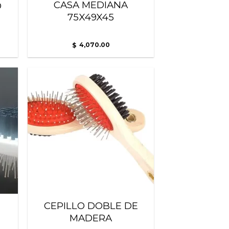
CASA MEDIANA
O
75X49X45
4,070.00
$
adir
Añadir
 la
a la
ista
lista
de
de
seos
deseos
CEPILLO DOBLE DE
MADERA