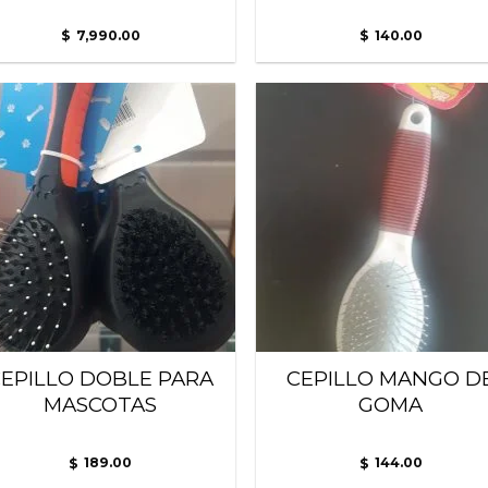
7,990.00
140.00
$
$
Añadir
Añ
a la
a
lista
l
de
deseos
de
EPILLO DOBLE PARA
CEPILLO MANGO D
MASCOTAS
GOMA
189.00
144.00
$
$