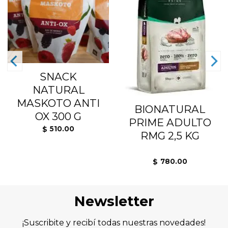
lista
lista
de
de
deseos
deseos
SNACK
NATURAL
MASKOTO ANTI
BIONATURAL
OX 300 G
PRIME ADULTO
510.00
$
RMG 2,5 KG
780.00
$
Newsletter
¡Suscribite y recibí todas nuestras novedades!